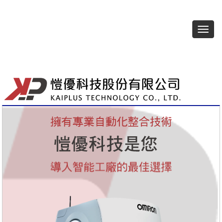
選
單
切
換