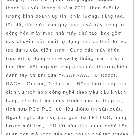
thành lập vào tháng 4 năm 2011, theo đuổi lý
tưởng kinh doanh uy tín, chất lượng, sáng tạo,
tốc độ, dốc sức vào quy hoạch và xây dựng tự
động hóa máy móc nhà máy chế tạo, bao gồm
dây chuyền sản xuất tự động hóa và thiết kế và
tạo dựng các điểm trạm. Cung cấp máy khóa
trục vít tự động online và hệ thống lưu trữ kim
loại tấm, kết hợp với ứng dụng các thương hiệu
cánh tay cơ khí của YASAKAWA, TM Robot,
NACHI, Omron, Delta v.v... Đồng thời cung cấp
dịch vụ tích hợp công nghệ theo yêu cầu khách
hàng, như tích hợp quy trình kiểm tra thị giác,
tích hợp PC& PLC, dữ liệu thông tin sản xuất.
Ngành nghề dịch vụ bao gồm từ TFT LCD, năng
lượng mặt trời, LED tới bán dẫn, công nghệ liên
quan còn mở rộng đến các ngành chế tạo truyền