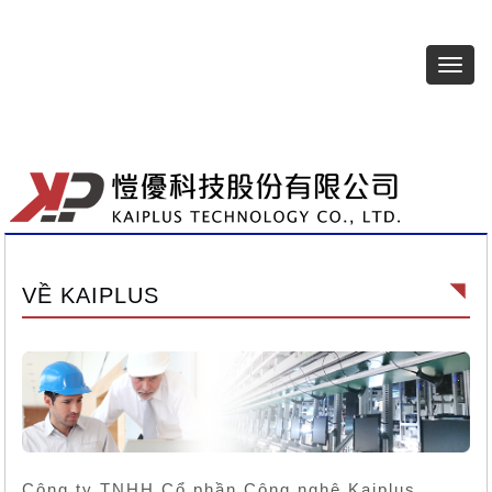
選
單
切
換
VỀ KAIPLUS
Công ty TNHH Cổ phần Công nghệ Kaiplus